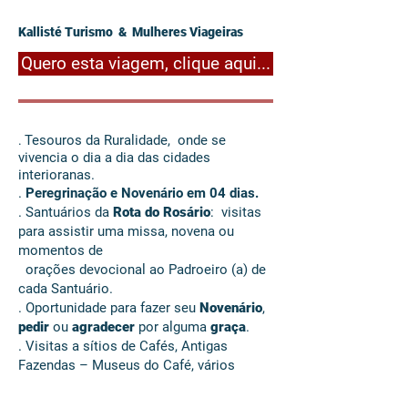
Kallisté Turismo & Mulheres Viageiras
Quero esta viagem, clique aqui...
Tesouros da Ruralidade, onde se
.
vivencia o dia a dia das cidades
interioranas.
.
Peregrinação e Novenário em 04 dias.
. Santuários da
Rota do Rosário
: visitas
para assistir uma missa, novena ou
momentos de
orações devocional ao Padroeiro (a) de
cada Santuário.
. Oportunidade para fazer seu
Novenário
,
pedir
ou
agradecer
por alguma
graça
.
. Visitas a sítios de Cafés, Antigas
Fazendas – Museus do Café, vários
outros atrativos naturais,
arquiteturas da década de 1920,