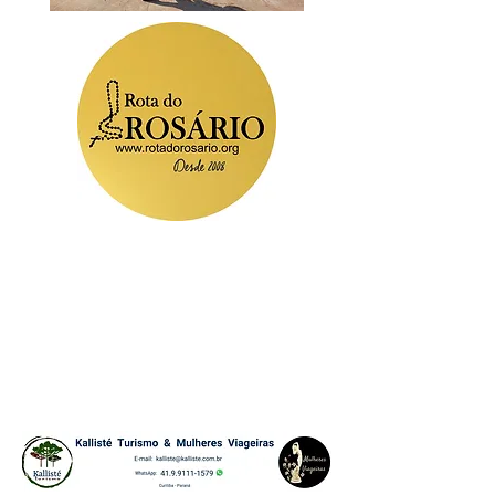
®-Roteiro #Experiências Rota do
Rosário & Cafés das Mulheres
produto de turismo da Kallisté
Turismo & Mulheres Viageiras, com
Registro
em Cartório de Títulos e
Documentos, em processo no INPI,
sendo vedado cópias e ou
reproduções semelhantes sem
autorização.