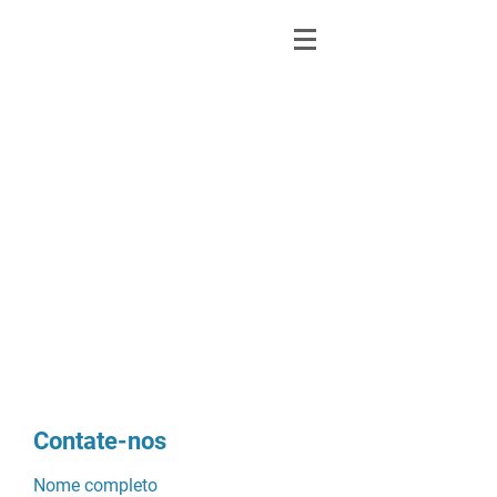
Agradecemos.
Por do Sol
sob o rio Chopim
Sudoeste do Paraná
Kallisté Turismo & Mulheres
Viageiras
Contate-nos
Nome completo