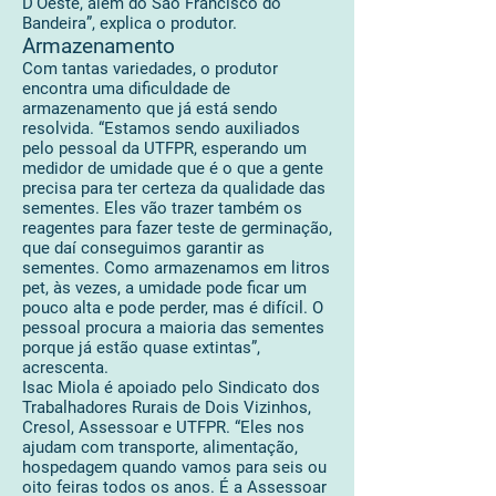
D’Oeste, além do São Francisco do
Bandeira”, explica o produtor.
Armazenamento
Com tantas variedades, o produtor
encontra uma dificuldade de
armazenamento que já está sendo
resolvida. “Estamos sendo auxiliados
pelo pessoal da UTFPR, esperando um
medidor de umidade que é o que a gente
precisa para ter certeza da qualidade das
sementes. Eles vão trazer também os
reagentes para fazer teste de germinação,
que daí conseguimos garantir as
sementes. Como armazenamos em litros
pet, às vezes, a umidade pode ficar um
pouco alta e pode perder, mas é difícil. O
pessoal procura a maioria das sementes
porque já estão quase extintas”,
acrescenta.
Isac Miola é apoiado pelo Sindicato dos
Trabalhadores Rurais de Dois Vizinhos,
Cresol, Assessoar e UTFPR. “Eles nos
ajudam com transporte, alimentação,
hospedagem quando vamos para seis ou
oito feiras todos os anos. É a Assessoar