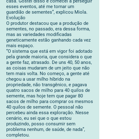
casa. Gostei disso e comecei a perseguir
esses eventos, até me tornar um
guardião de sementes”, explicou Miola.
Evolução
O produtor destacou que a produção de
sementes, no passado, era dessa forma,
mas as variedades modificadas
geneticamente estão ganhando cada vez
mais espaço.
“O sistema que está em vigor foi adotado
pela grande maioria, que considera o que
a gente faz, atrasado. De uns 40, 50 anos,
as coisas mudaram de um jeito que não
tem mais volta. No começo, a gente até
chegou a usar milho híbrido na
propriedade, não transgênico, e pagava
quatro sacos de milho para 40 quilos de
semente, mas hoje tem que pagar 80
sacos de milho para comprar os mesmos
40 quilos de semente. O pessoal não
percebeu ainda essa exploração. Nesse
cenário, eu sei que o que estou
produzindo, posso consumir sem
problema nenhum, de saúde, de nada”,
completou.