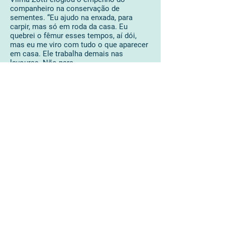
companheiro na conservação de
sementes. “Eu ajudo na enxada, para
carpir, mas só em roda da casa. Eu
quebrei o fêmur esses tempos, aí dói,
mas eu me viro com tudo o que aparecer
em casa. Ele trabalha demais nas
lavouras. Não para.
A gente come tudo da lavoura, feijão,
arroz, mandioca, tudo da lavoura. Eu me
viro com a casa, as pessoas que vêm
comprar sementes e eu faço a venda. A
gente vende pacote de 100 gramas e a
qualidade é bem boa, o que plantar
nasce”.
Publicação do Jornal de Beltrão- PR, em 09
março 2021.