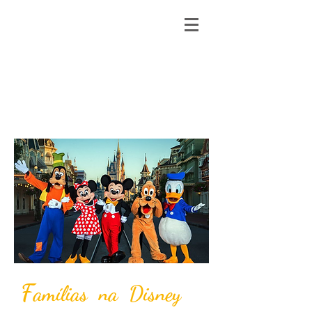
F
amílias na Disney