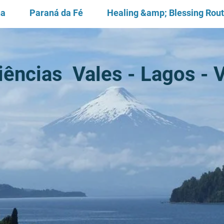
na
Paraná da Fé
Healing &amp; Blessing Rou
iências Vales - Lagos - 