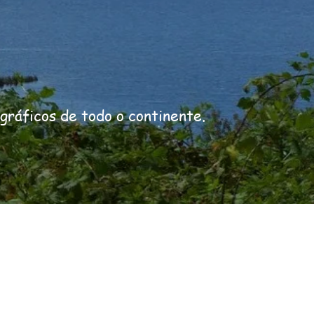
ográficos de todo o continente.
US$ 1.880,00
Preço: por pessoa em apto duplo | 09 refeições