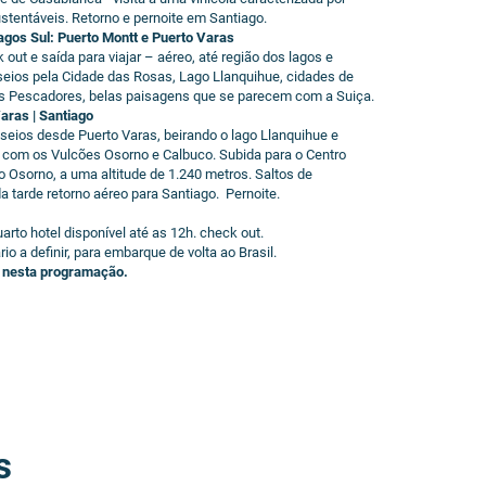
tentáveis. Retorno e pernoite em Santiago.
lagos Sul: Puerto Montt e Puerto Varas
t e saída para viajar – aéreo, até região dos lagos e
ios pela Cidade das Rosas, Lago Llanquihue, cidades de
Pescadores, belas paisagens que se parecem com a Suiça.
Varas | Santiago
ios desde Puerto Varas, beirando o lago Llanquihue e
com os Vulcões Osorno e Calbuco. Subida para o Centro
sorno, a uma altitude de 1.240 metros. Saltos de
 tarde retorno aéreo para Santiago. Pernoite.
rto hotel disponível até as 12h. check out.
 a definir, para embarque de volta ao Brasil.
 nesta programação.
*Este programa de viagem
poderá ser realizado com o
mínimo de duas pessoas,
em data de sua escolha.
s