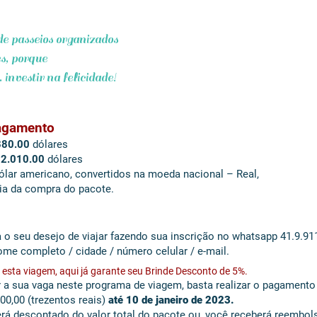
com desco
e passeios organizados
es, porque
 felicidade!
agamento
880.00
dólares
$
2.010.00
dólares
ólar americano, convertidos na moeda nacional – Real,
ia da compra do pacote.
va
a o seu desejo de viajar fazendo sua inscrição no whatsapp 41.9.91
me completo / cidade / número celular / e-mail.
 esta viagem, aqui já garante seu Brinde Desconto de 5%.
ir a sua vaga neste programa de viagem, basta realizar o pagamen
0,00 (trezentos reais)
até 10 de janeiro de 2023.
á descontado do valor total do pacote ou, você receberá reembols