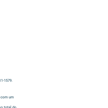
Fale conosco e Saiba mais!
nto de 5%
11-1579.
to com um
o total do