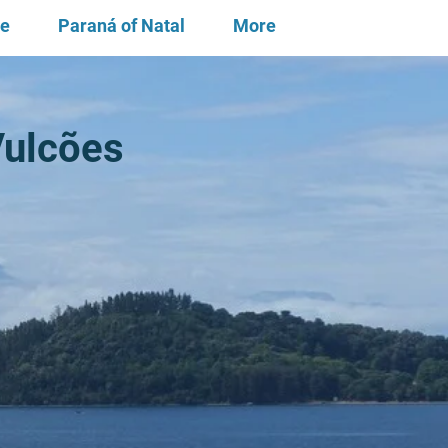
te
Paraná of Natal
More
Vulcões