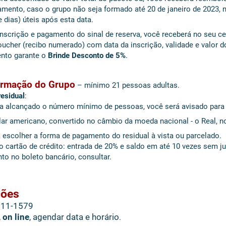
ento, caso o grupo não seja formado até 20 de janeiro de 2023, 
dias) úteis após esta data.
inscrição e pagamento do sinal de reserva, você receberá no seu ce
cher (recibo numerado) com data da inscrição, validade e valor 
to garante o
Brinde Desconto de 5%
.
ormação do Grupo
– mínimo 21 pessoas adultas.
esidual
:
ja alcançado o número mínimo de pessoas, você será avisado para 
lar americano, convertido no câmbio da moeda nacional - o Real, n
 escolher a forma de pagamento do residual à vista ou parcelado.
cartão de crédito: entrada de 20% e saldo em até 10 vezes sem ju
 no boleto bancário, consultar.
ções
Pagam
111-1579
via PIX
-
,
on line
, agendar data e horário
.
- consul