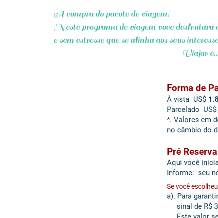
A compra do pacote de viagem!
Neste programa de viagem você desfrutará d
e sem estresse que se alinha aos seus interess
Viajar é... investir na
Forma de P
À vista US$
1.
Parcelado US
*. Valores em d
no câmbio do d
Pré Reser
Aqui você inici
Informe: seu no
Se você escolheu
a). Para garant
sinal de R$ 30
Este valor ser