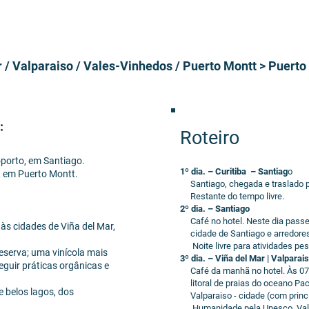
 / Valparaiso / Vales-Vinhedos / Puerto Montt > Puerto
:
Roteiro
oporto, em Santiago.
1º dia. – Curitiba – Santiag
o
, em Puerto Montt.
Santiago, chegada e traslado p
Restante do tempo livre.
2º dia. – Santiago
Café no hotel. Neste dia passei
 às cidades de Viña del Mar,
cidade de Santiago e arredores
Noite livre para atividades pes
eserva; uma vinícola mais
3º dia. – Viña del Mar | Valparai
seguir práticas orgânicas e
Café da manhã no hotel. Às 07h30
litoral de praias do oceano Pac
e belos lagos, dos
Valparaiso - cidade (com princip
Humanidade pela Unesco. Vale de