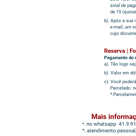
sinal de pagam
de 15 (quinze 
b). Após a sua 
e-mail, um vou
cujo documen
Reserva | F
Pagamento do r
a). Tão logo se
b). Valor em dó
c). Você poderá
Parcelado: no 
*.Parcelamento
Mais informa
no whatsapp 41.9.9
*.
*. atendimento pessoal