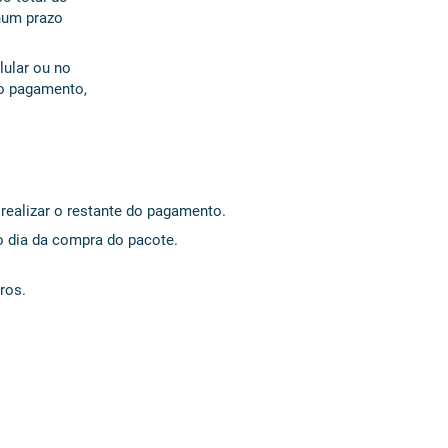
num prazo
lular ou no
do pagamento,
realizar o restante do pagamento.
o dia da compra do pacote.
ros.
ento do sinal de reserva
:
 ou depósito/transferência bancária.
tar dados neste whatsapp: 41.9.9111-1579