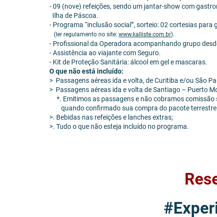
- 09 (nove) refeições, sendo um jantar-show com gastron
Ilha de Páscoa.
- Programa “inclusão social”, sorteio: 02 cortesias para
(ler regulamento no site:
www.kalliste.com.br
).
- Profissional da Operadora acompanhando grupo desde 
- Assistência ao viajante com Seguro.
- Kit de Proteção Sanitária: álcool em gel e mascaras.
O que não está incluído:
> Passagens aéreas ida e volta, de Curitiba e/ou São Pa
> Passagens aéreas ida e volta de Santiago – Puerto M
*. Emitimos as passagens e não cobramos comissão 
quando confirmado sua compra do pacote terrestre
>. Bebidas nas refeições e lanches extras;
>. Tudo o que não esteja incluído no programa.
Rese
#Experi