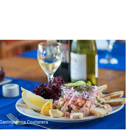
gos e vulcões
Gastronomia Costanera