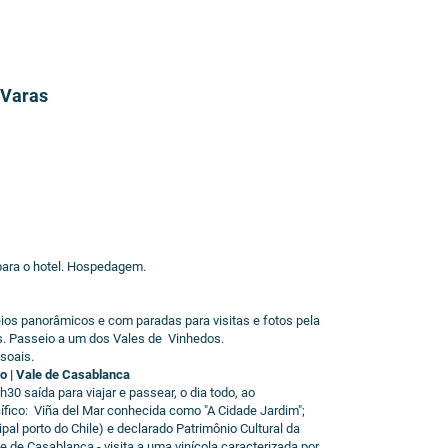
 Varas
ara o hotel. Hospedagem.
os panorâmicos e com paradas para visitas e fotos pela
. Passeio a um dos Vales de Vinhedos.
soais.
so | Vale de Casablanca
 saída para viajar e passear, o dia todo, ao
ífico: Viña del Mar conhecida como "A Cidade Jardim";
al porto do Chile) e declarado Patrimônio Cultural da
 Casablanca - visita a uma vinícola caracterizada por