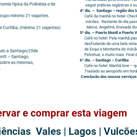
omia típica da Polinésia e da
seguir práticas orgânicas e sus
4º dia. – Santiago – região dos 
 grupo mínimo 21 viajantes.
Café da manhã no hotel. Check ou
vulcões. Restante do dia passe
Alerce, Angelmó, Enseada dos 
Curitiba, (mínimo 21 viajantes)
5º dia. – Puerto Montt e Puerto 
Café no hotel .Pela manhã passe
desfrutando de uma bela vista 
de Esqui e Montanha do Vulcão O
ulo a Santiago/Chile
Petrohué, e muito mais. Final da
ontt – Santiago.
6º dia. – Santiago – Curitiba
sobre as mesmas,
Café no hotel. Manhã livre – qua
.
Traslado ao aeroporto em horário
Conclusão dos nossos serviços
rvar e comprar esta viagem
ências Vales | Lagos | Vulcõe