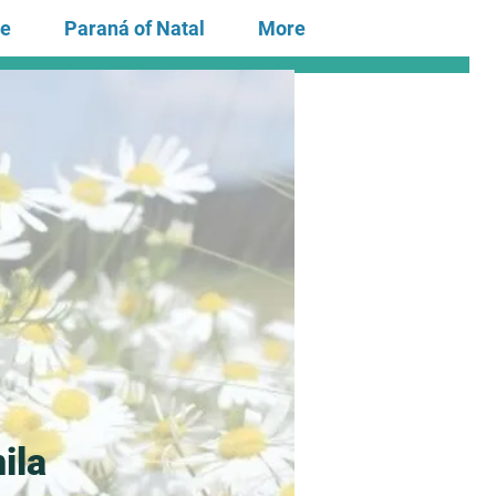
te
Paraná of Natal
More
ila