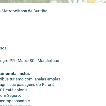
 Metropolitana de Curitiba
ssoa
Negro-PR - Mafra-SC - Mandirituba
amomila, inclui:
ônibus turismo com janelas amplas
gnificas paisagens do Paraná.
01 café colonial.
 com Seguro.
o acompanhando e