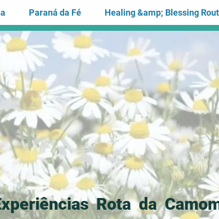
na
Paraná da Fé
Healing &amp; Blessing Rou
Experiências Rota da Camom