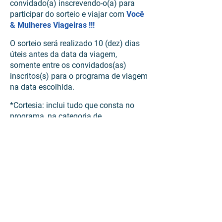
convidado(a) inscrevendo-o(a) para
participar do sorteio e viajar com
Você
& Mulheres Viageiras !!!
O sorteio será realizado 10 (dez) dias
úteis antes da data da viagem,
somente entre os convidados(as)
inscritos(s) para o programa de viagem
na data escolhida.
*Cortesia: inclui tudo que consta no
programa, na categoria de
hospedagem em quarto duplo.
Boa sorte
! Porque viajar é pra todos!
Viagem em grupo,
Assis - Itália