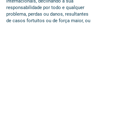
internacionais, declinando a sua
responsabilidade por todo e qualquer
problema, perdas ou danos, resultantes
de casos fortuitos ou de força maior, ou
seja: greves, distúrbios, quarentenas,
guerras e fenômenos naturais (por
exemplo: terremotos, furacões,
enchentes, etc), modificações, atrasos
e/ou cancelamentos de trajetos aéreos
devido a motivos técnicos, mecânicos
e/ou meteorológicos, bem como
decisões governamentais, atos de
terrorismo, roubos, furtos e outros
eventos sobre os quais a
Kallisté
Turismo
não possui qualquer poder de
previsão ou controle sendo eventuais
gastos pessoais motivados por tais
circunstâncias de responsabilidade
exclusiva do passageiro.
b) Por motivos técnico-operacionais e
buscando salvaguardar a integridade
física dos passageiros, a
Kallisté