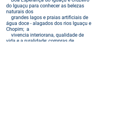
do Iguaçu para
conhecer as belezas
naturais dos
grandes lagos e praias artificiais de
água
doce - alagados dos rios Iguaçu e
Chopim; a
vivencia interiorana, qualidade de
vida e a ruralidade; compras de
produtos artesanais.
>. Entradas para visitar o zoológico e
museu de antiguidades, em Dois
Vizinhos.
>. Degustação de cervejas artesanais.
>. Assistência ao viajante com Seguro.
>. Estadias dos motoristas e guia de
turismo.
>. Profissional de turismo
acompanhando o grupo durante toda
a
viagem.
>. Programa "inclusão social" >
>. Passeio extra "Vamos visitar nossos
vizinhos" >
>. Escolha e reserva de assento no
ônibus >