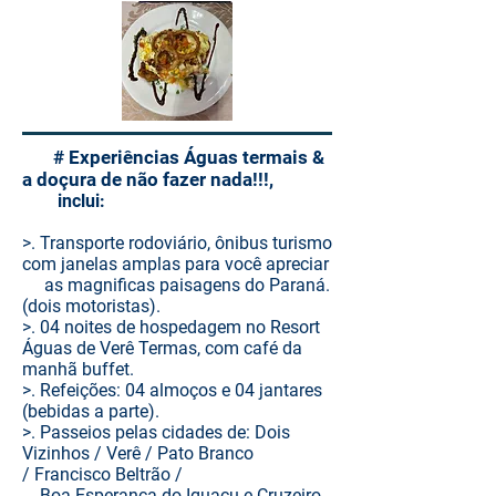
# Experiências Águas termais &
a doçura de não fazer nada!!!,
inclui:
>. Transporte rodoviário, ônibus turismo
com janelas amplas para você apreciar
as magnificas paisagens do Paraná.
(dois motoristas).
>. 04 noites de hospedagem no Resort
Águas de Verê Termas,
com café da
manhã buffet.
>. Refeições: 04 almoços e 04 jantares
(bebidas a parte).
>. Passeios pelas cidades de: Dois
Vizinhos / Verê / Pato Branco
/
Francisco Beltrão /
Boa Esperança do Iguaçu e Cruzeiro