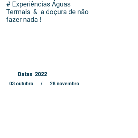
# Experiências Águas
Termais & a doçura de não
fazer nada !
05 dias
Datas 2022
03 outubro / 28 novembro
valores
consultar