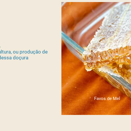
A
ultura, ou produção de
 dessa doçura
Favos de Mel