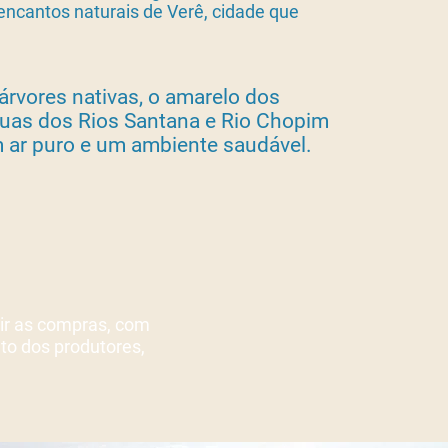
 encantos naturais de Verê, cidade que
rvores nativas, o amarelo dos
guas dos Rios Santana e Rio Chopim
 ar puro e um ambiente saudável.
 ir as compras, com
eto dos produtores,