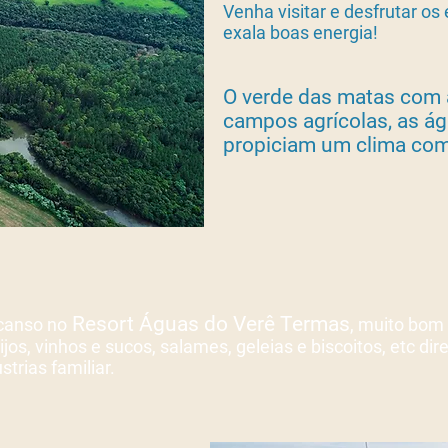
Venha visitar e desfrutar os
exala boas energia!
O verde das matas com á
campos agrícolas, as á
propiciam um clima com
Resort Águas do Verê Termas
canso no
, muito bom
os, vinhos e sucos, salames, geleias e biscoitos, etc dir
trias familiar.