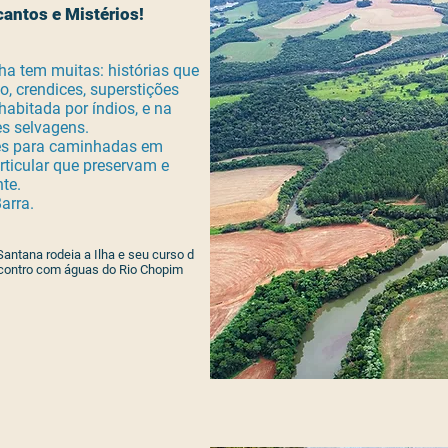
antos e Mistérios!
lha tem muitas: histórias que
o, crendices, superstições
habitada por índios, e na
s selvagens.
ntes para caminhadas em
articular que preservam e
te.
arra.
Santana rodeia a Ilha e seu curso d
contro com águas do Rio Chopim