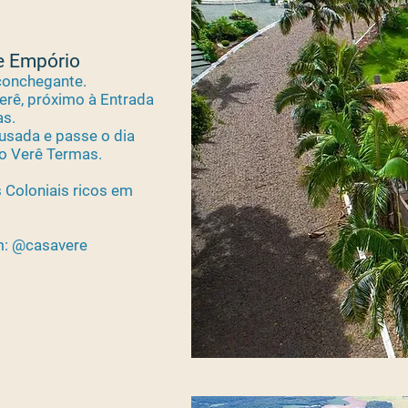
 Empório
onchegante.
rê, próximo à Entrada
as.
usada e passe o dia
o Verê Termas.
 Coloniais ricos em
m: @casavere