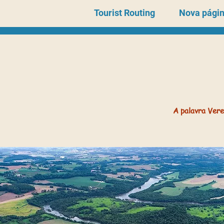
Tourist Routing
Nova pági
A palavra Vere