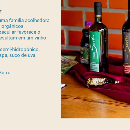
r
 uma família acolhedora
 orgânicos.
peculiar favorece o
resultam em um vinho
 semi-hidropônico.
spa, suco de uva,
Barra