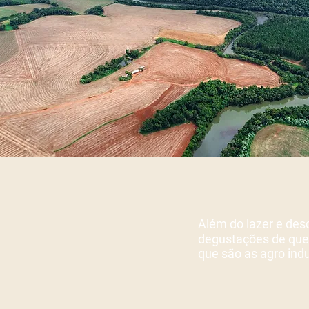
Além do lazer e des
degustações de queij
que são as agro indus