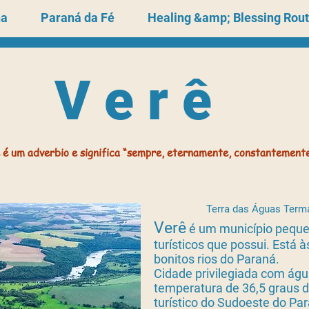
na
Paraná da Fé
Healing &amp; Blessing Rou
V e r ê
 é um adverbio e significa “sempre, eternamente, constantemente.
Terra das Águas Term
Verê
é um município peque
turísticos que possui. Está
bonitos rios do Paraná.
Cidade privilegiada com águ
temperatura de 36,5 graus d
turístico do Sudoeste do Pa