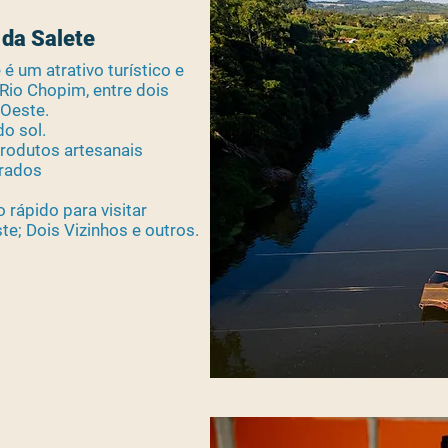
 da Salete
é um atrativo turístico e
 Rio Chopim, entre dois
 Oeste.
do sol.
os artesanais
ados
 rápido para visitar
e; Dois Vizinhos e outros.