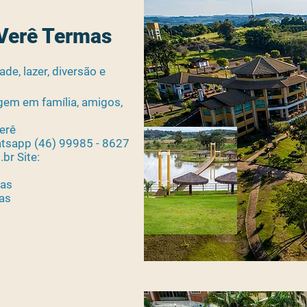
 Verê Termas
de, lazer, diversão e
gem em família, amigos,
erê
tsapp (46) 99985 - 8627
br Site:
mas
as